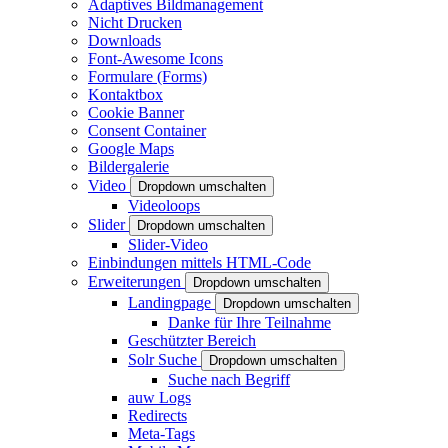
Adaptives Bildmanagement
Nicht Drucken
Downloads
Font-Awesome Icons
Formulare (Forms)
Kontaktbox
Cookie Banner
Consent Container
Google Maps
Bildergalerie
Video
Dropdown umschalten
Videoloops
Slider
Dropdown umschalten
Slider-Video
Einbindungen mittels HTML-Code
Erweiterungen
Dropdown umschalten
Landingpage
Dropdown umschalten
Danke für Ihre Teilnahme
Geschützter Bereich
Solr Suche
Dropdown umschalten
Suche nach Begriff
auw Logs
Redirects
Meta-Tags