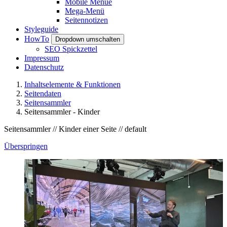
Mobile Menue
Mega-Menü
Seitennotizen
Styleguide
HowTo
Dropdown umschalten
SEO Spickzettel
Impressum
Datenschutz
Inhaltselemente & Funktionen
Seitendaten
Seitensammler
Seitensammler - Kinder
Seitensammler // Kinder einer Seite // default
Überspringen