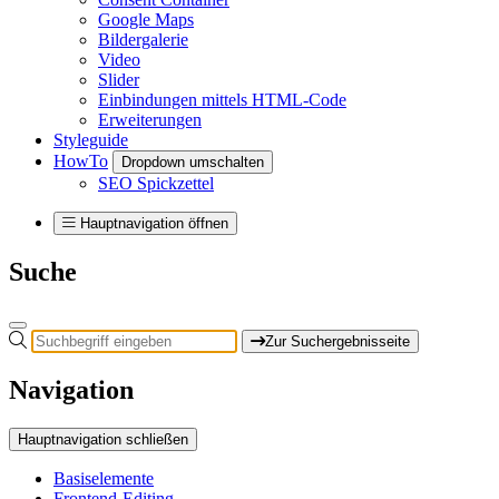
Google Maps
Bildergalerie
Video
Slider
Einbindungen mittels HTML-Code
Erweiterungen
Styleguide
HowTo
Dropdown umschalten
SEO Spickzettel
Hauptnavigation öffnen
Suche
Zur Suchergebnisseite
Navigation
Hauptnavigation schließen
Basiselemente
Frontend-Editing