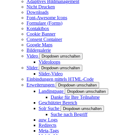
Adaptives Bildmanagement
Nicht Drucken
Downloads
Font-Awesome Icons
Formulare (Forms)
Kontaktbox
Cookie Banner
Consent Container
Google Maps
Bildergalerie
Video
Dropdown umschalten
Videoloops
Slider
Dropdown umschalten
Slider-Video
Einbindungen mittels HTML-Code
Erweiterungen
Dropdown umschalten
Landingpage
Dropdown umschalten
Danke für Ihre Teilnahme
Geschützter Bereich
Solr Suche
Dropdown umschalten
Suche nach Begriff
auw Logs
Redirects
Meta-Tags