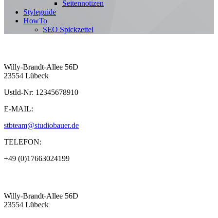
Seitennotizen
Styleguide
HowTo
SEO Spickzettel
Willy-Brandt-Allee 56D
23554 Lübeck
UstId-Nr: 12345678910
E-MAIL:
stbteam@studiobauer.de
TELEFON:
+49 (0)17663024199
Willy-Brandt-Allee 56D
23554 Lübeck