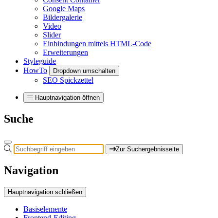
Google Maps
Bildergalerie
Video
Slider
Einbindungen mittels HTML-Code
Erweiterungen
Styleguide
HowTo
Dropdown umschalten
SEO Spickzettel
Hauptnavigation öffnen
Suche
Zur Suchergebnisseite
Navigation
Hauptnavigation schließen
Basiselemente
Frontend-Editing