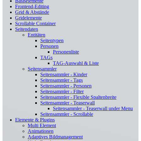
Basiselemente
Frontend-Editing
Grid & Abstände
Gridelemente
Scrollable Container
Seitendaten
Entitäten
Seitentypen
Personen
Personenliste
TAGs
TAG-Auswahl & Liste
Seitensammler
Seitensammler - Kinder
Seitensammler - Tags
Seitensammler - Personen
Seitensammler - Filter
Seitensammler - Flexible Spaltenbreite
Seitensammler - Teaserwall
Seitensammler - Teaserwall under Menu
Seitensammler - Scrollable
Elemente & Plugins
Multi Element
Animationen
Adaptives Bildmanagement