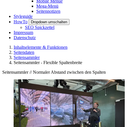
Mobile Menue
Mega-Menü
Seitennotizen
Styleguide
HowTo
Dropdown umschalten
SEO Spickzettel
Impressum
Datenschutz
Inhaltselemente & Funktionen
Seitendaten
Seitensammler
Seitensammler - Flexible Spaltenbreite
Seitensammler // Normaler Abstand zwischen den Spalten