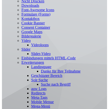
Nicht Drucken
Downloads
Font-Awesome Icons
Formulare (Forms)
Kontaktbox
Cookie Banner
Consent Container
Google Maps
Bildergalerie
Video
Videoloops
Slider
Slider-Video
Einbindungen mittels HTML-Code
Erweiterungen
Landingpage
Danke für Ihre Teilnahme
Geschützter Bereich
Solr Suche
Suche nach Begriff
auw Logs
Redirects
Meta-Tags
Mobile Menue
Mega-Menü