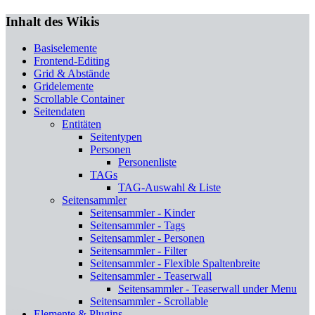
Inhalt des Wikis
Basiselemente
Frontend-Editing
Grid & Abstände
Gridelemente
Scrollable Container
Seitendaten
Entitäten
Seitentypen
Personen
Personenliste
TAGs
TAG-Auswahl & Liste
Seitensammler
Seitensammler - Kinder
Seitensammler - Tags
Seitensammler - Personen
Seitensammler - Filter
Seitensammler - Flexible Spaltenbreite
Seitensammler - Teaserwall
Seitensammler - Teaserwall under Menu
Seitensammler - Scrollable
Elemente & Plugins