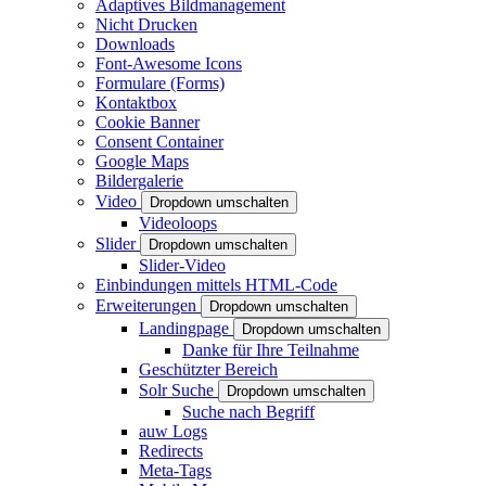
Adaptives Bildmanagement
Nicht Drucken
Downloads
Font-Awesome Icons
Formulare (Forms)
Kontaktbox
Cookie Banner
Consent Container
Google Maps
Bildergalerie
Video
Dropdown umschalten
Videoloops
Slider
Dropdown umschalten
Slider-Video
Einbindungen mittels HTML-Code
Erweiterungen
Dropdown umschalten
Landingpage
Dropdown umschalten
Danke für Ihre Teilnahme
Geschützter Bereich
Solr Suche
Dropdown umschalten
Suche nach Begriff
auw Logs
Redirects
Meta-Tags