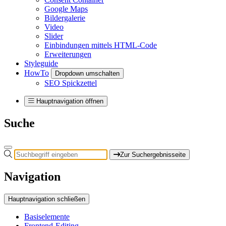
Google Maps
Bildergalerie
Video
Slider
Einbindungen mittels HTML-Code
Erweiterungen
Styleguide
HowTo
Dropdown umschalten
SEO Spickzettel
Hauptnavigation öffnen
Suche
Zur Suchergebnisseite
Navigation
Hauptnavigation schließen
Basiselemente
Frontend-Editing