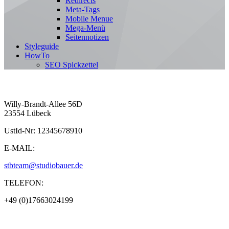
Redirects
Meta-Tags
Mobile Menue
Mega-Menü
Seitennotizen
Styleguide
HowTo
SEO Spickzettel
Willy-Brandt-Allee 56D
23554 Lübeck
UstId-Nr: 12345678910
E-MAIL:
stbteam@studiobauer.de
TELEFON:
+49 (0)17663024199