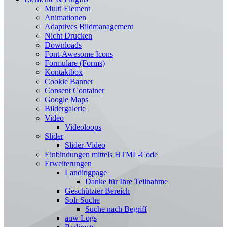
Multi Element
Animationen
Adaptives Bildmanagement
Nicht Drucken
Downloads
Font-Awesome Icons
Formulare (Forms)
Kontaktbox
Cookie Banner
Consent Container
Google Maps
Bildergalerie
Video
Videoloops
Slider
Slider-Video
Einbindungen mittels HTML-Code
Erweiterungen
Landingpage
Danke für Ihre Teilnahme
Geschützter Bereich
Solr Suche
Suche nach Begriff
auw Logs