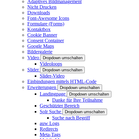
Adaptives Bildmanagement
Nicht Drucken
Downloads
Font-Awesome Icons
Formulare (Forms)
Kontaktbox
Cookie Banner
Consent Container
Google Maps
Bildergalerie
Video
Dropdown umschalten
Videoloops
Slider
Dropdown umschalten
Slider-Video
Einbindungen mittels HTML-Code
Erweiterungen
Dropdown umschalten
Landingpage
Dropdown umschalten
Danke für Ihre Teilnahme
Geschützter Bereich
Solr Suche
Dropdown umschalten
Suche nach Begriff
auw Logs
Redirects
Meta-Tags