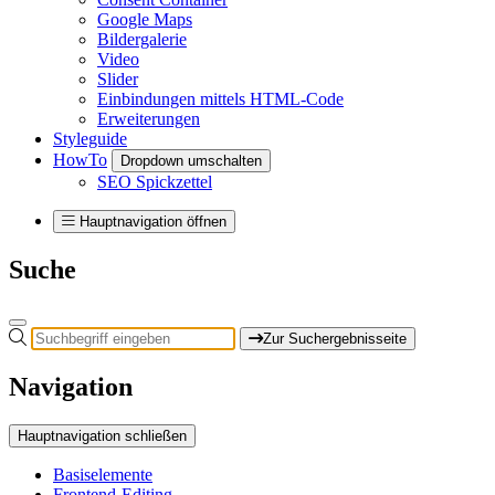
Google Maps
Bildergalerie
Video
Slider
Einbindungen mittels HTML-Code
Erweiterungen
Styleguide
HowTo
Dropdown umschalten
SEO Spickzettel
Hauptnavigation öffnen
Suche
Zur Suchergebnisseite
Navigation
Hauptnavigation schließen
Basiselemente
Frontend-Editing