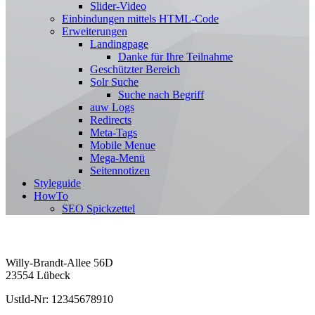
Slider-Video
Einbindungen mittels HTML-Code
Erweiterungen
Landingpage
Danke für Ihre Teilnahme
Geschützter Bereich
Solr Suche
Suche nach Begriff
auw Logs
Redirects
Meta-Tags
Mobile Menue
Mega-Menü
Seitennotizen
Styleguide
HowTo
SEO Spickzettel
Willy-Brandt-Allee 56D
23554 Lübeck
UstId-Nr: 12345678910