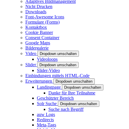
Adaptives Bildmanagement
Nicht Drucken
Downloads
Font-Awesome Icons
Formulare (Forms)
Kontaktbox
Cookie Banner
Consent Container
Google Maps
Bildergalerie
Video
Dropdown umschalten
Videoloops
Slider
Dropdown umschalten
Slider-Video
Einbindungen mittels HTML-Code
Erweiterungen
Dropdown umschalten
Landingpage
Dropdown umschalten
Danke für Ihre Teilnahme
Geschützter Bereich
Solr Suche
Dropdown umschalten
Suche nach Begriff
auw Logs
Redirects
Meta-Tags