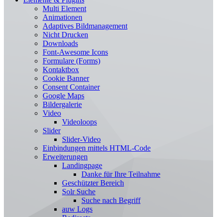
Multi Element
Animationen
Adaptives Bildmanagement
Nicht Drucken
Downloads
Font-Awesome Icons
Formulare (Forms)
Kontaktbox
Cookie Banner
Consent Container
Google Maps
Bildergalerie
Video
Videoloops
Slider
Slider-Video
Einbindungen mittels HTML-Code
Erweiterungen
Landingpage
Danke für Ihre Teilnahme
Geschützter Bereich
Solr Suche
Suche nach Begriff
auw Logs