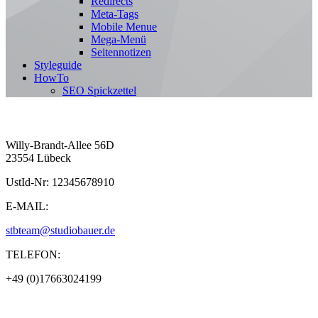
Redirects
Meta-Tags
Mobile Menue
Mega-Menü
Seitennotizen
Styleguide
HowTo
SEO Spickzettel
Willy-Brandt-Allee 56D
23554 Lübeck
UstId-Nr: 12345678910
E-MAIL:
stbteam@studiobauer.de
TELEFON:
+49 (0)17663024199