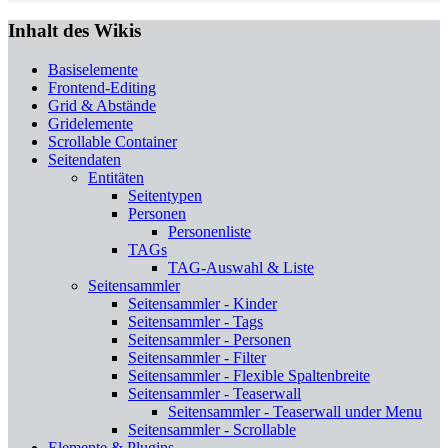
Inhalt des Wikis
Basiselemente
Frontend-Editing
Grid & Abstände
Gridelemente
Scrollable Container
Seitendaten
Entitäten
Seitentypen
Personen
Personenliste
TAGs
TAG-Auswahl & Liste
Seitensammler
Seitensammler - Kinder
Seitensammler - Tags
Seitensammler - Personen
Seitensammler - Filter
Seitensammler - Flexible Spaltenbreite
Seitensammler - Teaserwall
Seitensammler - Teaserwall under Menu
Seitensammler - Scrollable
Elemente & Plugins