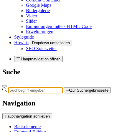
Google Maps
Bildergalerie
Video
Slider
Einbindungen mittels HTML-Code
Erweiterungen
Styleguide
HowTo
Dropdown umschalten
SEO Spickzettel
Hauptnavigation öffnen
Suche
Zur Suchergebnisseite
Navigation
Hauptnavigation schließen
Basiselemente
Frontend-Editing