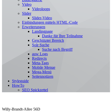
Video
Videoloops
Slider
Slider-Video
Einbindungen mittels HTML-Code
Erweiterungen
Landingpage
Danke für Ihre Teilnahme
Geschützter Bereich
Solr Suche
Suche nach Begriff
auw Logs
Redirects
Meta-Tags
Mobile Menue
Mega-Menü
Seitennotizen
Styleguide
HowTo
SEO Spickzettel
Willy-Brandt-Allee 56D