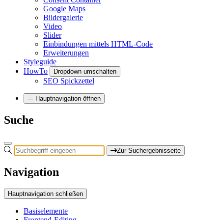
Google Maps
Bildergalerie
Video
Slider
Einbindungen mittels HTML-Code
Erweiterungen
Styleguide
HowTo
Dropdown umschalten
SEO Spickzettel
Hauptnavigation öffnen
Suche
Zur Suchergebnisseite
Navigation
Hauptnavigation schließen
Basiselemente
Frontend-Editing