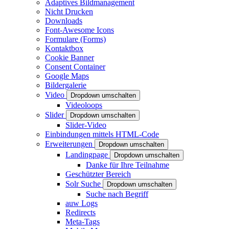
Adaptives Bildmanagement
Nicht Drucken
Downloads
Font-Awesome Icons
Formulare (Forms)
Kontaktbox
Cookie Banner
Consent Container
Google Maps
Bildergalerie
Video
Dropdown umschalten
Videoloops
Slider
Dropdown umschalten
Slider-Video
Einbindungen mittels HTML-Code
Erweiterungen
Dropdown umschalten
Landingpage
Dropdown umschalten
Danke für Ihre Teilnahme
Geschützter Bereich
Solr Suche
Dropdown umschalten
Suche nach Begriff
auw Logs
Redirects
Meta-Tags