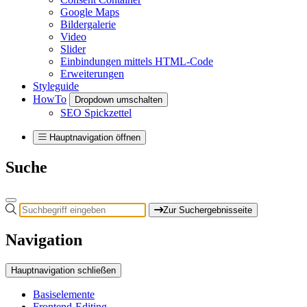
Google Maps
Bildergalerie
Video
Slider
Einbindungen mittels HTML-Code
Erweiterungen
Styleguide
HowTo
Dropdown umschalten
SEO Spickzettel
Hauptnavigation öffnen
Suche
Zur Suchergebnisseite
Navigation
Hauptnavigation schließen
Basiselemente
Frontend-Editing