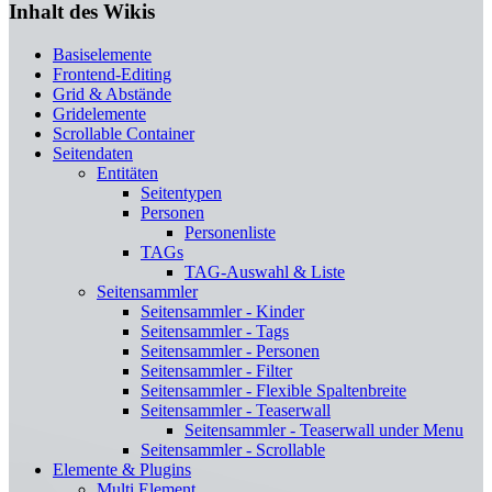
Inhalt des Wikis
Basiselemente
Frontend-Editing
Grid & Abstände
Gridelemente
Scrollable Container
Seitendaten
Entitäten
Seitentypen
Personen
Personenliste
TAGs
TAG-Auswahl & Liste
Seitensammler
Seitensammler - Kinder
Seitensammler - Tags
Seitensammler - Personen
Seitensammler - Filter
Seitensammler - Flexible Spaltenbreite
Seitensammler - Teaserwall
Seitensammler - Teaserwall under Menu
Seitensammler - Scrollable
Elemente & Plugins
Multi Element