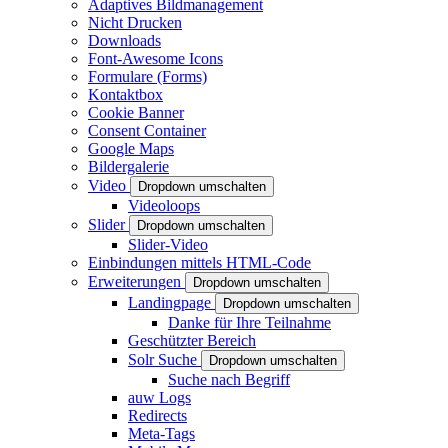
Adaptives Bildmanagement
Nicht Drucken
Downloads
Font-Awesome Icons
Formulare (Forms)
Kontaktbox
Cookie Banner
Consent Container
Google Maps
Bildergalerie
Video
Dropdown umschalten
Videoloops
Slider
Dropdown umschalten
Slider-Video
Einbindungen mittels HTML-Code
Erweiterungen
Dropdown umschalten
Landingpage
Dropdown umschalten
Danke für Ihre Teilnahme
Geschützter Bereich
Solr Suche
Dropdown umschalten
Suche nach Begriff
auw Logs
Redirects
Meta-Tags