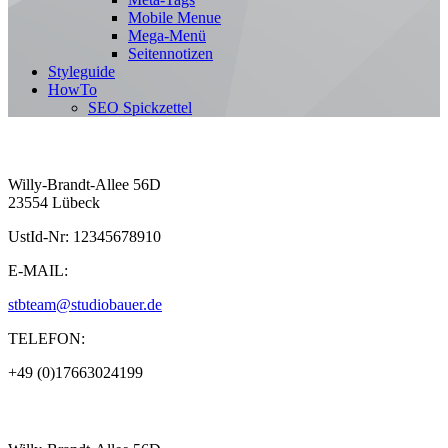
Mobile Menue
Mega-Menü
Seitennotizen
Styleguide
HowTo
SEO Spickzettel
Willy-Brandt-Allee 56D
23554 Lübeck
UstId-Nr: 12345678910
E-MAIL:
stbteam@studiobauer.de
TELEFON:
+49 (0)17663024199