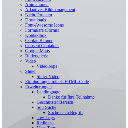
Animationen
Adaptives Bildmanagement
Nicht Drucken
Downloads
Font-Awesome Icons
Formulare (Forms)
Kontaktbox
Cookie Banner
Consent Container
Google Maps
Bildergalerie
Video
Videoloops
Slider
Slider-Video
Einbindungen mittels HTML-Code
Erweiterungen
Landingpage
Danke für Ihre Teilnahme
Geschützter Bereich
Solr Suche
Suche nach Begriff
auw Logs
Redirects
Meta-Tags