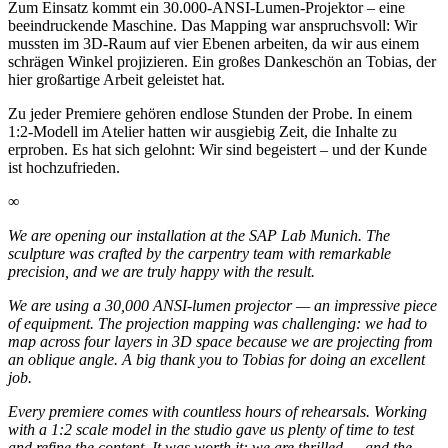
Zum Einsatz kommt ein 30.000-ANSI-Lumen-Projektor – eine
beeindruckende Maschine. Das Mapping war anspruchsvoll: Wir
mussten im 3D-Raum auf vier Ebenen arbeiten, da wir aus einem
schrägen Winkel projizieren. Ein großes Dankeschön an Tobias, der
hier großartige Arbeit geleistet hat.
Zu jeder Premiere gehören endlose Stunden der Probe. In einem
1:2-Modell im Atelier hatten wir ausgiebig Zeit, die Inhalte zu
erproben. Es hat sich gelohnt: Wir sind begeistert – und der Kunde
ist hochzufrieden.
∞
We are opening our installation at the SAP Lab Munich. The
sculpture was crafted by the carpentry team with remarkable
precision, and we are truly happy with the result.
We are using a 30,000 ANSI-lumen projector — an impressive piece
of equipment. The projection mapping was challenging: we had to
map across four layers in 3D space because we are projecting from
an oblique angle. A big thank you to Tobias for doing an excellent
job.
Every premiere comes with countless hours of rehearsals. Working
with a 1:2 scale model in the studio gave us plenty of time to test
and refine the content. It was worth it: we are thrilled — and the