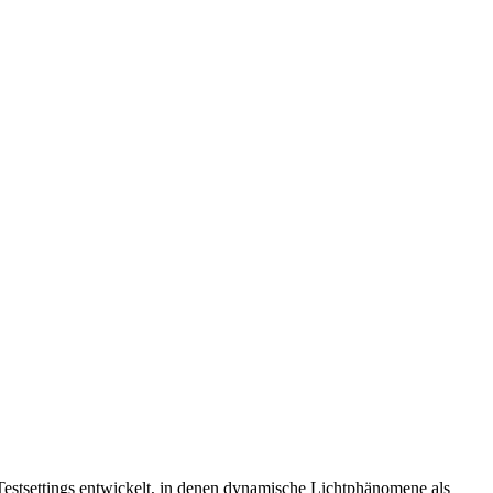
Testsettings entwickelt, in denen dynamische Lichtphänomene als