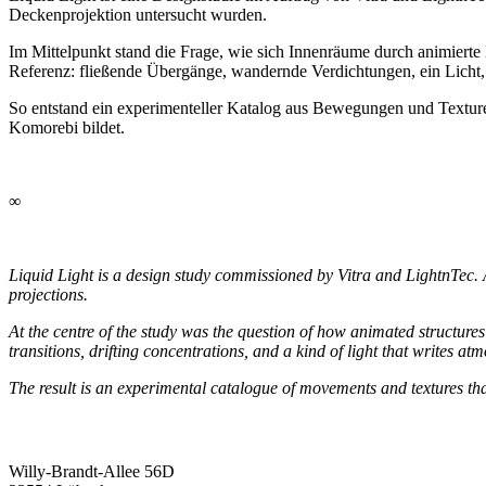
Deckenprojektion untersucht wurden.
Im Mittelpunkt stand die Frage, wie sich Innenräume durch animierte 
Referenz: fließende Übergänge, wandernde Verdichtungen, ein Licht, d
So entstand ein experimenteller Katalog aus Bewegungen und Texturen
Komorebi bildet.
∞
Liquid Light is a design study commissioned by Vitra and LightnTec. A
projections.
At the centre of the study was the question of how animated structures 
transitions, drifting concentrations, and a kind of light that writes a
The result is an experimental catalogue of movements and textures th
Willy-Brandt-Allee 56D