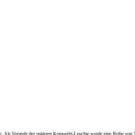
ec. Als Vorstufe der späteren Komorebi-Leuchte wurde eine Reihe von 