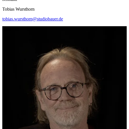
Tobias Wursthorn
tobias.wursthorn@studiobauer.de